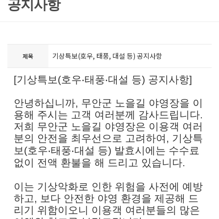
공지사항
기상특보(호우, 태풍, 대설 등) 공지사항
제목
[
기상특보
(
호우
‧
태풍
‧
대설 등
)
공지사항
]
안녕하십니까
,
무안군 노을길 야영장을 이
용해 주시는 고객 여러분께 감사드립니다.
저희 무안군 노을길 야영장은 이용객 여러
분의 안전을 최우선으로 고려하여
,
기상특
보
(
호우
‧
태풍
‧
대설 등
)
발효시에는 수수료
없이 전액 환불을 해 드리고 있습니다
.
이는 기상악화로 인한 위험을 사전에 예방
하고
,
보다 안전한 야영 환경을 제공해 드
리기 위함이오니 이용객 여러분들의 많은