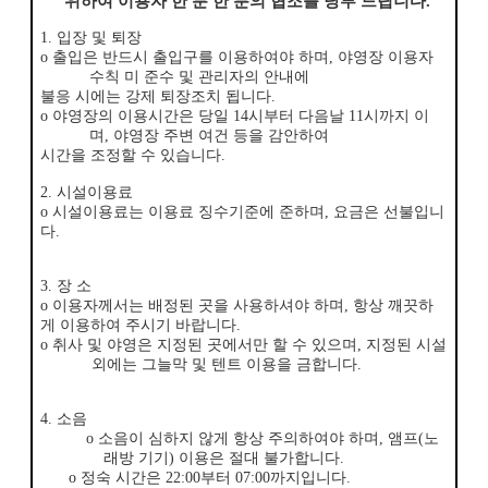
위하여 이용자 한 분 한 분의 협조를 당부 드립니다
.
1.
입장 및 퇴장
ο
출입은 반드시 출입구를 이용하여야 하며
,
야영장 이용자
수칙 미 준수 및 관리자의 안내에
불응 시에는 강제 퇴장조치 됩니다
.
ο
야영장의 이용시간은 당일
14
시부터 다음날
11
시까지 이
며
,
야영장 주변 여건 등을 감안하여
시간을 조정할 수 있습니다
.
2.
시설이용료
ο
시설이용료는 이용료 징수기준에 준하며
,
요금은 선불입니
다
.
3.
장 소
ο
이용자께서는 배정된 곳을 사용하셔야 하며
,
항상 깨끗하
게 이용하여 주시기 바랍니다
.
ο
취사 및 야영은 지정된 곳에서만 할 수 있으며
,
지정된 시설
외에는 그늘막 및 텐트 이용을 금합니다
.
4.
소음
ο
소음이 심하지 않게 항상 주의하여야 하며
,
앰프
(
노
래방 기기
)
이용은 절대 불가합니다
.
ο
정숙 시간은
22:00
부터
07:00
까지입니다
.