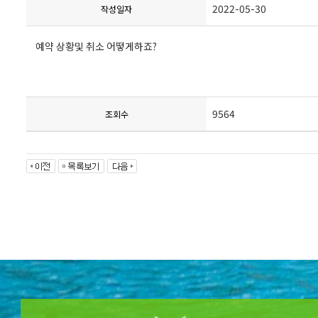
2022-05-30
작성일자
예약 상황및 취소 어떻게하죠?
9564
조회수