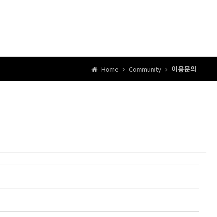
이용문의
Home
Community