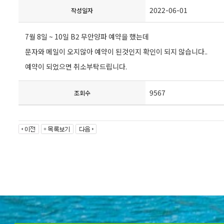
2022-06-01
작성일자
7월 8일 ~ 10일 B2 무안양파 예약을 했는데
문자와 메일이 오지않아 예약이 된것인지 확인이 되지 않습니다..
예약이 되었으면 취소부탁드립니다.
9567
조회수