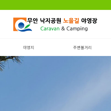
야영지
주변볼거리
전체보기
주변볼거리