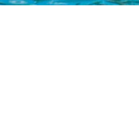
NH BANK
농협 301-0294-3145-11 무안군청
카라반 & 캠핑
야영장 둘러보기
야영장 소개
야영장 전경