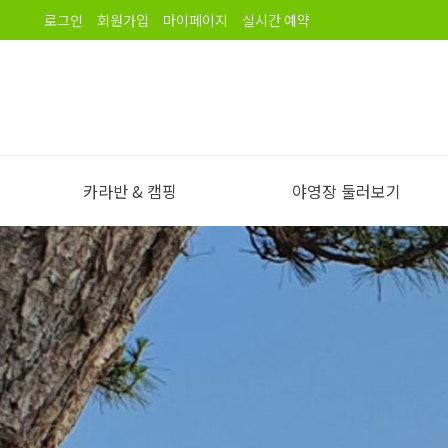
로그인
회원가입
마이페이지
실시간 예약
카라반 & 캠핑
야영장 둘러보기
야영장 소개
오시는길
노을길야영장 이용안내
야영장 전경