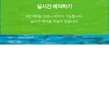
실시간 예약하기
1년 365일 언제나 예약이 가능합니다.
실시간 예약을 하실수 있습니다.
Home
로그인
회원가입
마이페이지
이용약관
개인정보 처리방침
이메일무단수집거부
이용문의
Admin
INFORMATION
시설명 :
무안군청(노을길야영장)
대표자명 : 김 산
주소 : 전남광주통합특별시 무안군 무안읍 무안로 530 (전남광주통합특별시 무안군