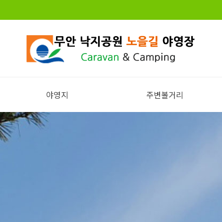
야영지
주변볼거리
전체보기
주변볼거리