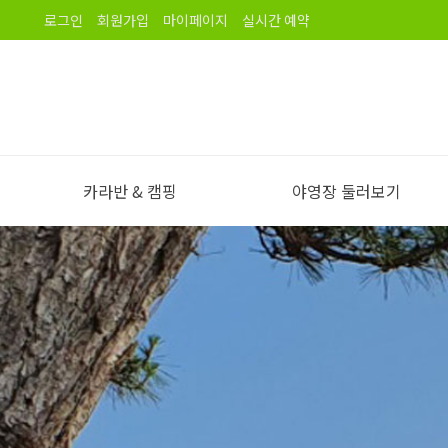
로그인
회원가입
마이페이지
실시간 예약
카라반 & 캠핑
야영장 둘러보기
야영장 소개
오시는길
노을길야영장 이용안내
야영장 전경