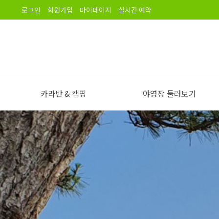
로그인
회원가입
마이페이지
실시간 예약
카라반 & 캠핑
야영장 둘러보기
야영장 소개
오시는길
노을길야영장 이용안내
야영장 전경