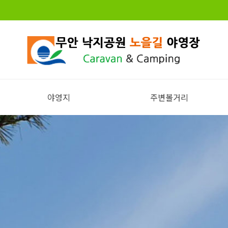
야영지
주변볼거리
전체보기
주변볼거리