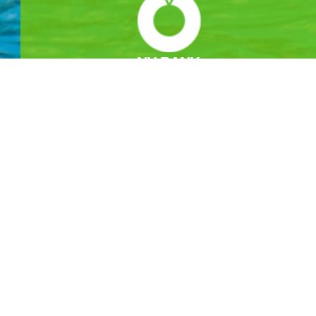
NH BANK
농협 301-0294-3145-11 무안군청
카라반 & 캠핑
야영장 둘러보기
야영장 소개
야영장 전경
오시는길
노을길야영장 이용안내