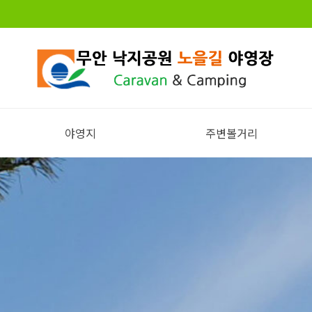
야영지
주변볼거리
전체보기
주변볼거리