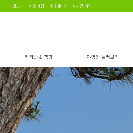
로그인
회원가입
마이페이지
실시간 예약
카라반 & 캠핑
야영장 둘러보기
야영장 소개
오시는길
노을길야영장 이용안내
야영장 전경