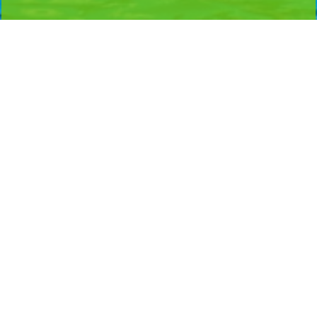
Home
로그인
회원가입
마이페이지
이용약관
개인정보 처리방침
이메일무단수집거부
이용문의
Admin
INFORMATION
시설명 :
무안군청(노을길야영장)
대표자명 : 김 산
주소 : 전남광주통합특별시 무안군 무안읍 무안로 530 (전남광주통합특별시 무안군
망운면 조금나루길 128-68)
대표전화 : 061-453-8399
LICENCE
사업자등록번호 : 411-83-03103