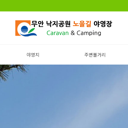
야영지
주변볼거리
전체보기
주변볼거리