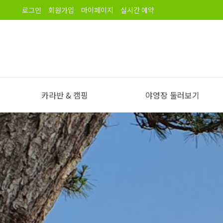
로그인
회원가입
마이페이지
실시간 예약
카라반 & 캠핑
야영장 둘러보기
야영장 소개
오시는길
노을길야영장 이용안내
야영장 전경