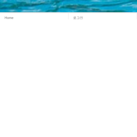
Home
로그인
회원가입
마이페이지
이용약관
개인정보 처리방침
이메일무단수집거부
이용문의
Admin
INFORMATION
시설명 :
무안군청(노을길야영장)
대표자명 : 김 산
주소 : 전남광주통합특별시 무안군 무안읍 무안로 530 (전남광주통합특별시 무안군
망운면 조금나루길 128-68)
대표전화 : 061-453-8399
LICENCE
사업자등록번호 : 411-83-03103
WEB MASTER