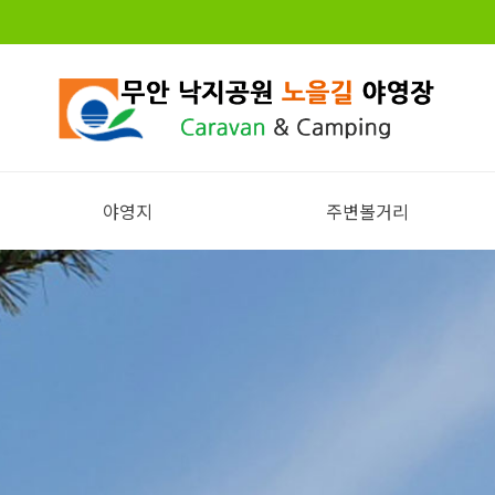
야영지
주변볼거리
전체보기
주변볼거리