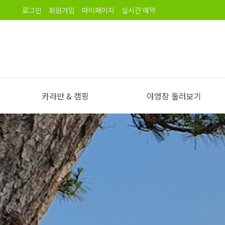
로그인
회원가입
마이페이지
실시간 예약
카라반 & 캠핑
야영장 둘러보기
야영장 소개
오시는길
노을길야영장 이용안내
야영장 전경