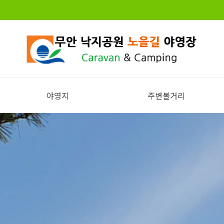
야영지
주변볼거리
전체보기
주변볼거리