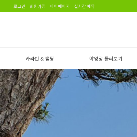
로그인
회원가입
마이페이지
실시간 예약
카라반 & 캠핑
야영장 둘러보기
야영장 소개
오시는길
노을길야영장 이용안내
야영장 전경