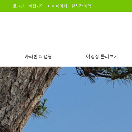
로그인
회원가입
마이페이지
실시간 예약
카라반 & 캠핑
야영장 둘러보기
야영장 소개
오시는길
노을길야영장 이용안내
야영장 전경