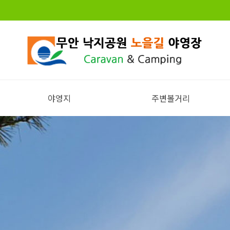
야영지
주변볼거리
전체보기
주변볼거리