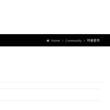
이용문의
Home
Community