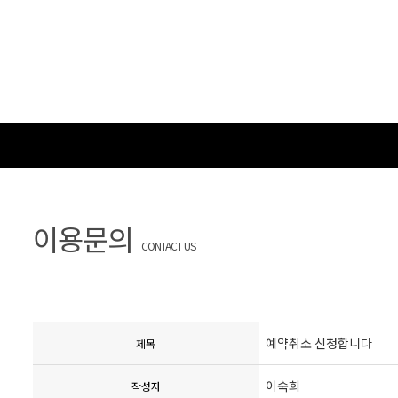
이용문의
CONTACT US
예약취소 신청합니다
제목
이숙희
작성자