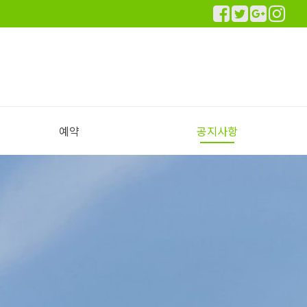
예약
공지사항
실시간 예약하기
예약안내
공지사항
이용후기