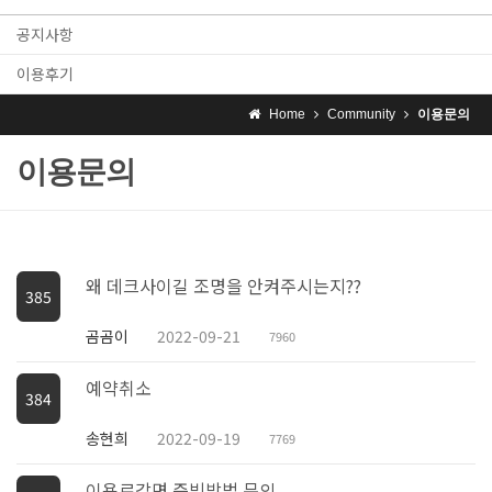
공지사항
이용후기
Home
Community
이용문의
이용문의
왜 데크사이길 조명을 안켜주시는지??
385
곰곰이
2022-09-21
7960
예약취소
384
송현희
2022-09-19
7769
이용료감면 증빙방법 문의