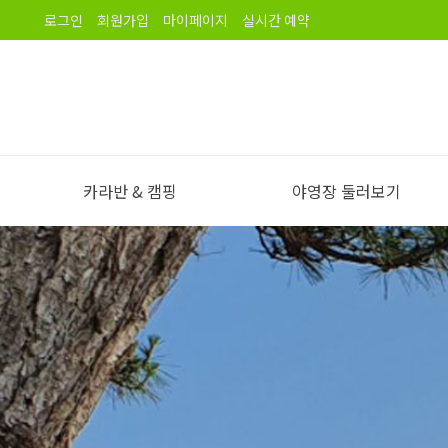
로그인
회원가입
마이페이지
실시간 예약
카라반 & 캠핑
야영장 둘러보기
야영장 소개
오시는길
노을길야영장 이용안내
야영장 전경