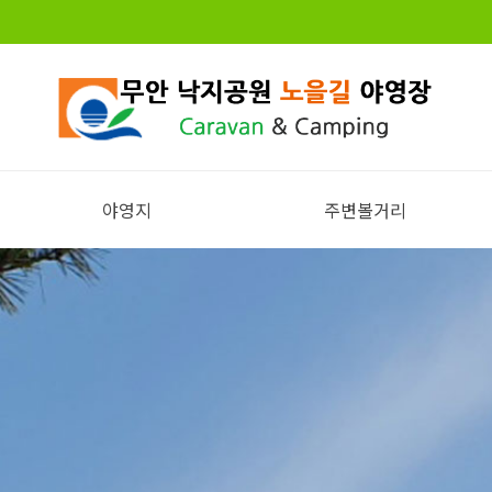
야영지
주변볼거리
전체보기
주변볼거리