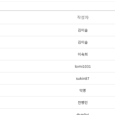
작성자
김이슬
김이슬
이숙희
lomi1031
sukin87
익명
전병민
dsmljyj