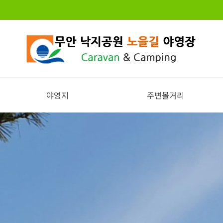
야영지
주변볼거리
전체보기
주변볼거리