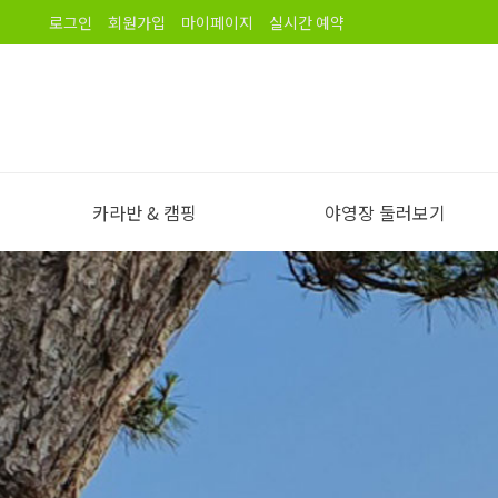
로그인
회원가입
마이페이지
실시간 예약
카라반 & 캠핑
야영장 둘러보기
야영장 소개
오시는길
노을길야영장 이용안내
야영장 전경