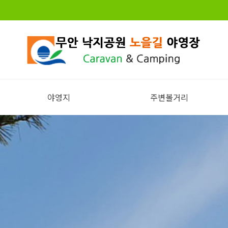
야영지
주변볼거리
전체보기
주변볼거리