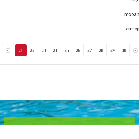
mooan
cmsa
21
22
23
24
25
26
27
28
29
30