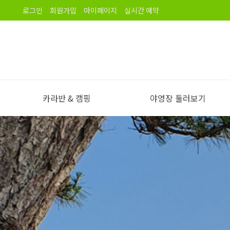
로그인
회원가입
마이페이지
실시간 예약
카라반 & 캠핑
야영장 둘러보기
야영장 소개
오시는길
노을길야영장 이용안내
야영장 전경