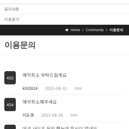
공지사항
이용후기
Home
Community
이용문의
이용문의
예약취소 부탁드릴게요
455
khl2824
2023-08-31
5938
예약취소해주세요
454
이도경
2023-08-30
6065
데크 사이즈 문의 했는데 회신이 없네요.