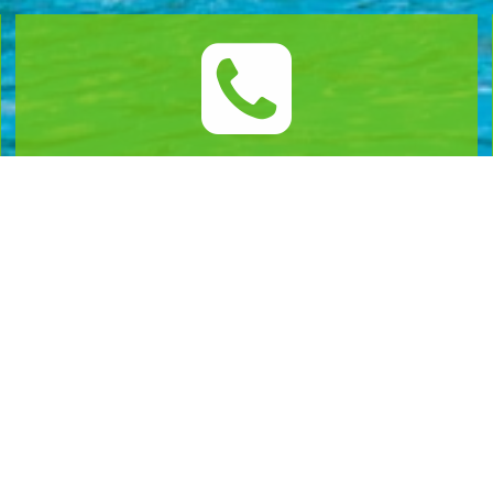
문의 : 061-453-8399
AM 10:00 ~ PM 06:00
언제나 상담문의 주세요
야영지
주변볼거리
전체보기
주변볼거리