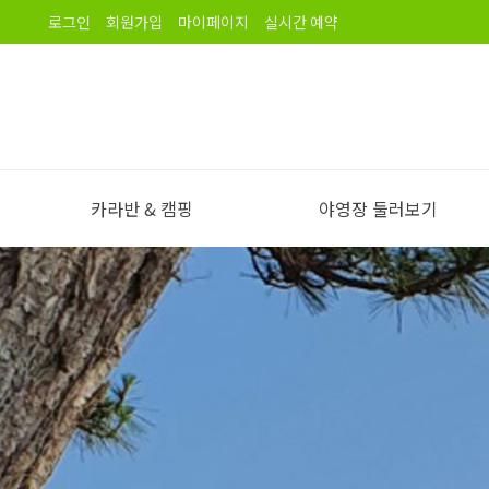
로그인
회원가입
마이페이지
실시간 예약
카라반 & 캠핑
야영장 둘러보기
야영장 소개
오시는길
노을길야영장 이용안내
야영장 전경