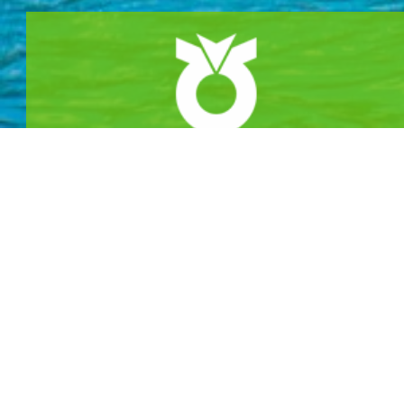
NH BANK
농협 301-0294-3145-11 무안군청
카라반 & 캠핑
야영장 둘러보기
야영장 소개
야영장 전경
오시는길
노을길야영장 이용안내