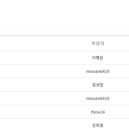
작성자
이병은
mooan6419
임성업
mooan6419
ifyou14
강희정