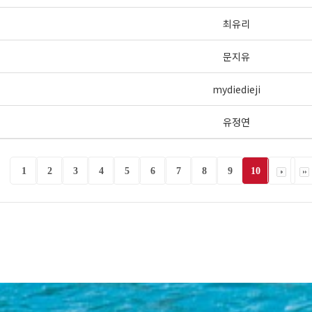
최유리
문지유
mydiedieji
유정연
1
2
3
4
5
6
7
8
9
10