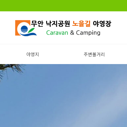
야영지
주변볼거리
전체보기
주변볼거리