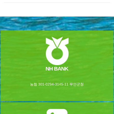
NH BANK
농협 301-0294-3145-11 무안군청