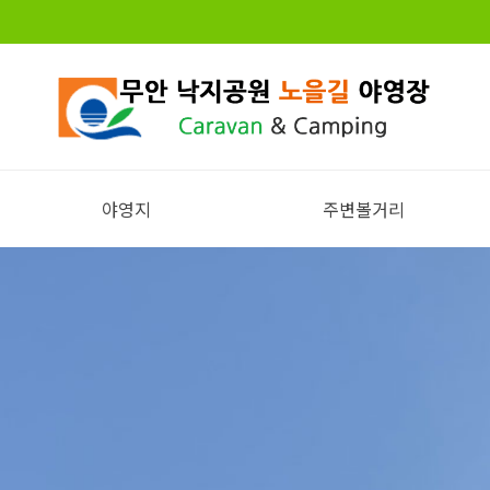
야영지
주변볼거리
전체보기
주변볼거리