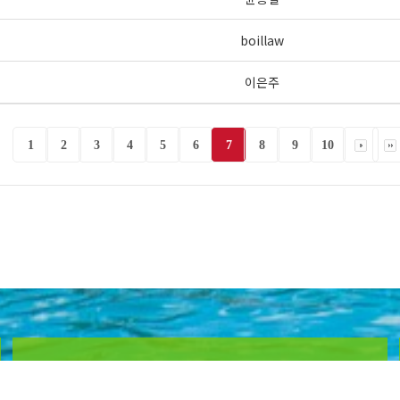
boillaw
이은주
1
2
3
4
5
6
7
8
9
10