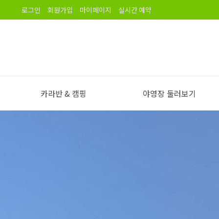
로그인
회원가입
마이페이지
실시간 예약
카라반 & 캠핑
야영장 둘러보기
야영장 소개
오시는길
노을길야영장 이용안내
야영장 전경