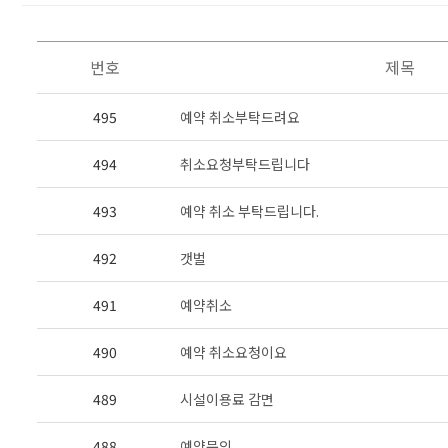
번호
제목
495
예약 취소부탁드려요
494
취소요청부탁드립니다
493
예약 취소 부탁드립니다.
492
갯벌
491
예약취소
490
예약 취소요청이요
489
시설이용료 감면
488
예약문의