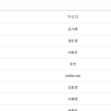
작성자
김기태
권은경
서동주
무안
oddlena6
김효경
이화영
윤종필