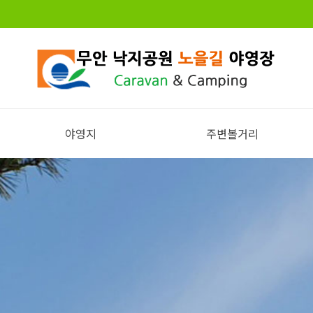
야영지
주변볼거리
전체보기
주변볼거리