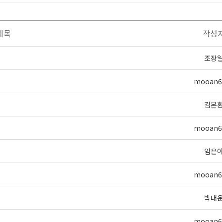
제목
작성
조장
mooan6
김본
mooan6
임은
mooan6
박대
mooan6