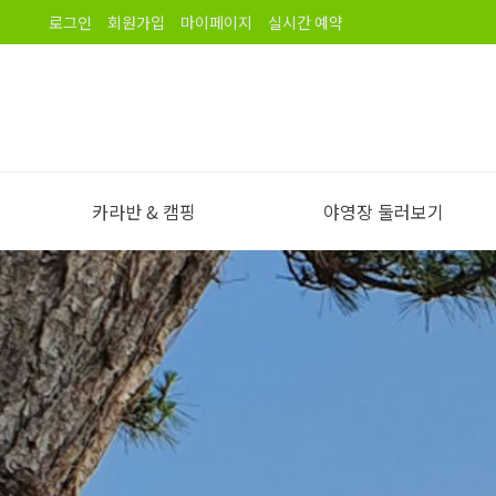
로그인
회원가입
마이페이지
실시간 예약
카라반 & 캠핑
야영장 둘러보기
야영장 소개
오시는길
노을길야영장 이용안내
야영장 전경