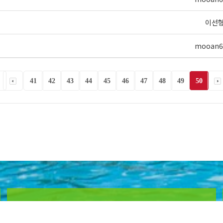
이선
mooan6
41
42
43
44
45
46
47
48
49
50