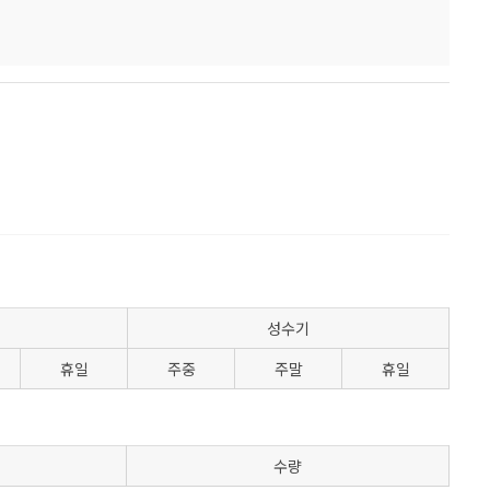
성수기
휴일
주중
주말
휴일
수량