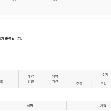
가 출력됩니다.
비수기
예약
예약
대)
인원
기간
주중
주말
설명
가격