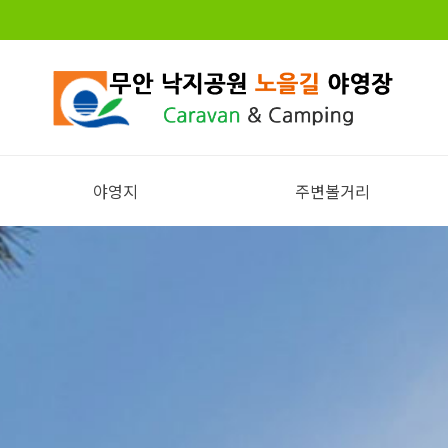
야영지
주변볼거리
전체보기
주변볼거리