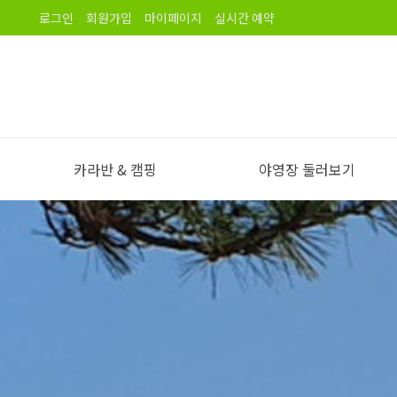
로그인
회원가입
마이페이지
실시간 예약
카라반 & 캠핑
야영장 둘러보기
야영장 소개
오시는길
노을길야영장 이용안내
야영장 전경