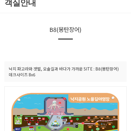
객실안내
B8(몽탄장어)
낙지 파고라와 갯벌, 오솔길과 바다가 가까운 SITE : B8(몽탄장어)
데크사이즈 8x6