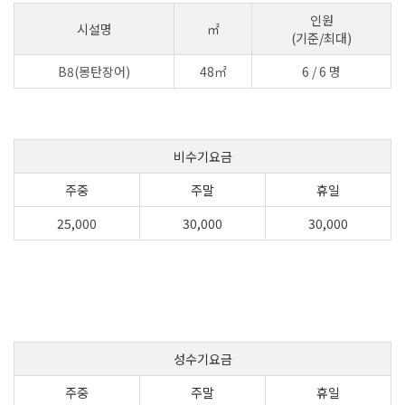
인원
시설명
㎡
(기준/최대)
B8(몽탄장어)
48㎡
6 / 6 명
비수기요금
주중
주말
휴일
25,000
30,000
30,000
성수기요금
주중
주말
휴일