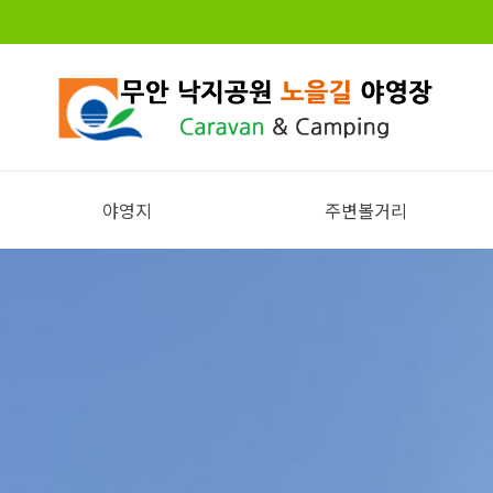
야영지
주변볼거리
전체보기
주변볼거리