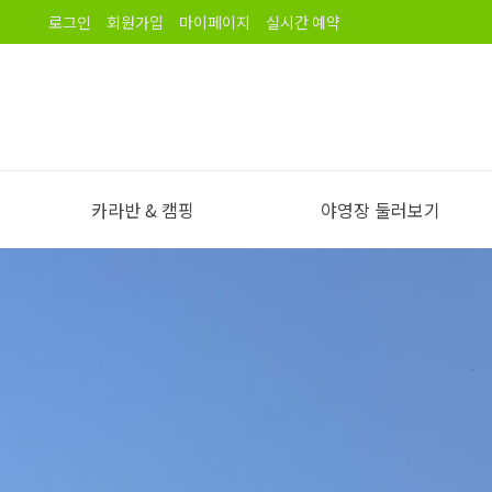
로그인
회원가입
마이페이지
실시간 예약
카라반 & 캠핑
야영장 둘러보기
야영장 소개
오시는길
노을길야영장 이용안내
야영장 전경