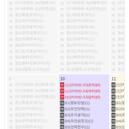
(신)카라반-A4(재하)(0)
(신)카라반-A4(재하)(0)
(신)카
예
예
예
(신)카라반-A3(담하)(0)
(신)카라반-A3(담하)(0)
(신)카
예
예
예
B1(황토랑쌀)(1)
B1(황토랑쌀)(1)
B1(황
예
예
예
B2(무안양파)(1)
B2(무안양파)(0)
B2(무
예
예
예
B3(초의꽃차)(0)
B3(초의꽃차)(0)
B3(초
예
예
예
B4(무안곱창김)(1)
B4(무안곱창김)(1)
B4(무
예
예
예
B5(양파한우)(1)
B5(양파한우)(1)
B5(양
예
예
예
B6(무안낙지)(1)
B6(무안낙지)(1)
B6(무
예
예
예
B7(도리포숭어)(1)
B7(도리포숭어)(1)
B7(도
예
예
예
B8(몽탄장어)(1)
B8(몽탄장어)(1)
B8(몽
예
예
예
B9(몽탄짚불구이)(0)
B9(몽탄짚불구이)(0)
B9(몽
예
예
예
B10(황토고구마)(0)
B10(황토고구마)(0)
B10(
예
예
예
9
10
11
(신)카라반-A5(운하)(0)
(신)카라
예
완
(신)카라반-A5(운하)(0)
예
(신)카라반-A4(재하)(0)
(신)카라
예
완
(신)카라반-A4(재하)(0)
예
(신)카라반-A3(담하)(0)
(신)카라
예
완
(신)카라반-A3(담하)(0)
예
B1(황토랑쌀)(1)
B1(황토랑쌀)(1)
B1(황토
예
예
예
B2(무안양파)(1)
B2(무안양파)(1)
B2(무안
예
예
예
B3(초의꽃차)(1)
B3(초의꽃차)(1)
B3(초의
예
예
예
B4(무안곱창김)(1)
B4(무안곱창김)(1)
B4(무안
예
예
예
B5(양파한우)(1)
B5(양파한우)(1)
B5(양파
예
예
예