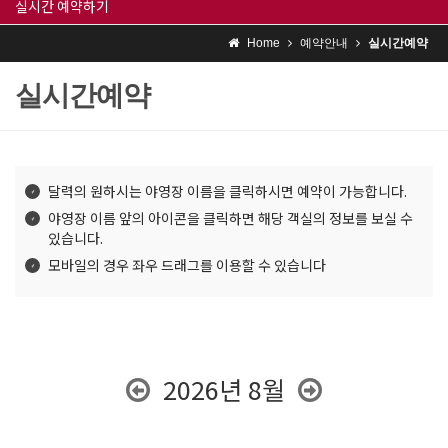
실시간 예약하기
Home
예약안내
실시간예약
실시간예약
달력의 원하시는 야영장 이름을 클릭하시면 예약이 가능합니다.
야영장 이름 앞의 아이콘을 클릭하면 해당 객실의 정보를 보실 수
있습니다.
모바일의 경우 좌우 드래그를 이용할 수 있습니다
2026년 8월