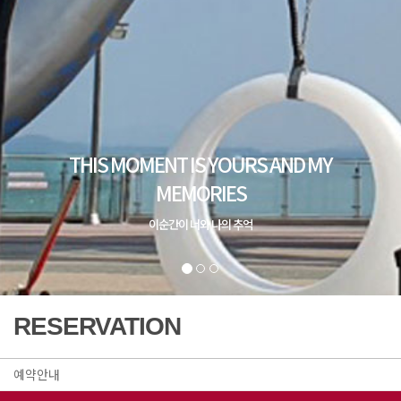
RESERVATION
예약안내