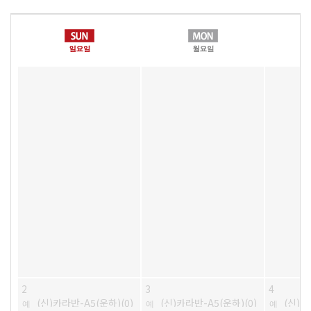
2
3
4
(신)카라반-A5(운하)(0)
(신)카라반-A5(운하)(0)
(신)카
예
예
예