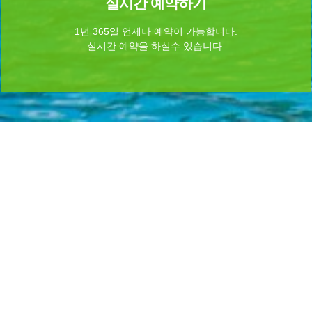
실시간 예약하기
1년 365일 언제나 예약이 가능합니다.
실시간 예약을 하실수 있습니다.
Home
로그인
회원가입
마이페이지
이용약관
개인정보 처리방침
이메일무단수집거부
이용문의
Admin
INFORMATION
시설명 :
무안군청(노을길야영장)
대표자명 : 김 산
주소 : 전남광주통합특별시 무안군 무안읍 무안로 530 (전남광주통합특별시 무안군