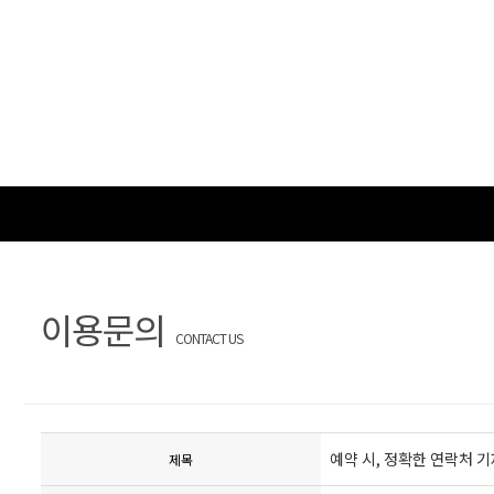
이용문의
CONTACT US
예약 시, 정확한 연락처 기
제목