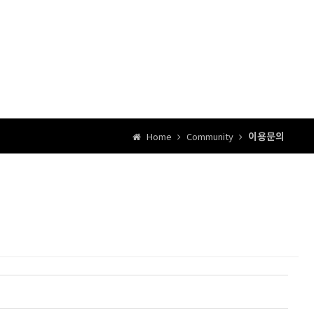
이용문의
Home
Community